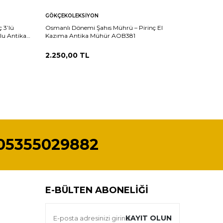
GÖKÇEKOLEKSIYON
GÖKÇEKO
 3’lü
Osmanlı Dönemi Şahıs Mührü – Pirinç El
Osmanlı 
lu Antika
Kazıma Antika Mühür AOB381
– Pirinç
2.250,00
TL
2.000,
05355029882
E-BÜLTEN ABONELIĞI
KAYIT OLUN