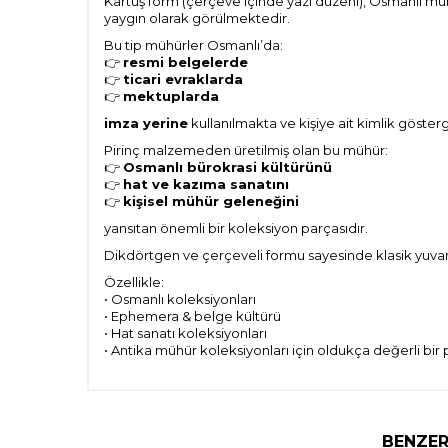
Kartuş form (çerçeve içinde yazı düzeni), Osmanlı m
yaygın olarak görülmektedir.
Bu tip mühürler Osmanlı’da:
👉
resmi belgelerde
👉
ticari evraklarda
👉
mektuplarda
imza yerine
kullanılmakta ve kişiye ait kimlik göste
Pirinç malzemeden üretilmiş olan bu mühür:
👉
Osmanlı bürokrasi kültürünü
👉
hat ve kazıma sanatını
👉
kişisel mühür geleneğini
yansıtan önemli bir koleksiyon parçasıdır.
Dikdörtgen ve çerçeveli formu sayesinde klasik yuvar
Özellikle:
• Osmanlı koleksiyonları
• Ephemera & belge kültürü
• Hat sanatı koleksiyonları
• Antika mühür koleksiyonları için oldukça değerli bir 
BENZER