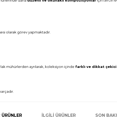
ühürlerinde daha
düzenli ve okunaklı kompozisyonlar
için tercih e
rgesi olarak görev yapmaktadır.
lak mühürlerden ayrılarak, koleksiyon içinde
farklı ve dikkat çekici
parçadır.
 ÜRÜNLER
İLGILI ÜRÜNLER
SON BAK