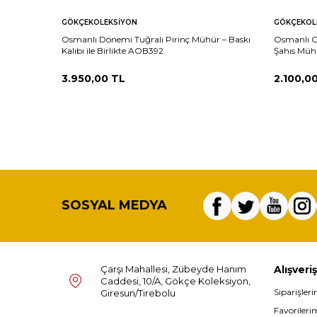
GÖKÇEKOLEKSIYON
GÖKÇEKOL
Osmanlı Dönemi Tuğralı Pirinç Mühür – Baskı
Osmanlı G
Kalıbı ile Birlikte AOB392
Şahıs Müh
3.950,00
TL
2.100,0
SOSYAL MEDYA
Çarşı Mahallesi, Zübeyde Hanım
Alışveriş
Caddesi, 10/A, Gökçe Koleksiyon,
Siparişler
Giresun/Tirebolu
Favorileri