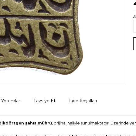
A
Yorumlar
Tavsiye Et
İade Koşulları
 dikdörtgen şahıs mührü
, orijinal haliyle sunulmaktadır. Üzerinde y