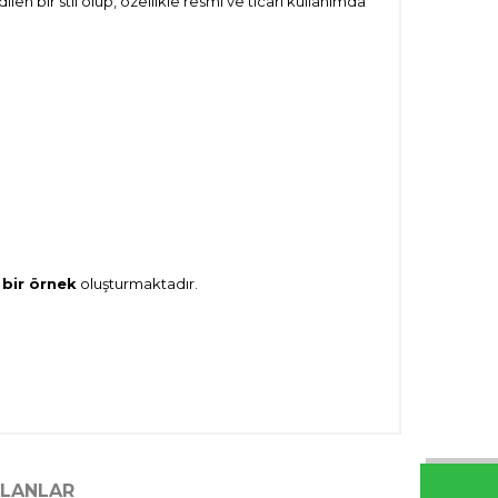
dilen bir stil olup, özellikle resmi ve ticari kullanımda
 bir örnek
oluşturmaktadır.
ILANLAR