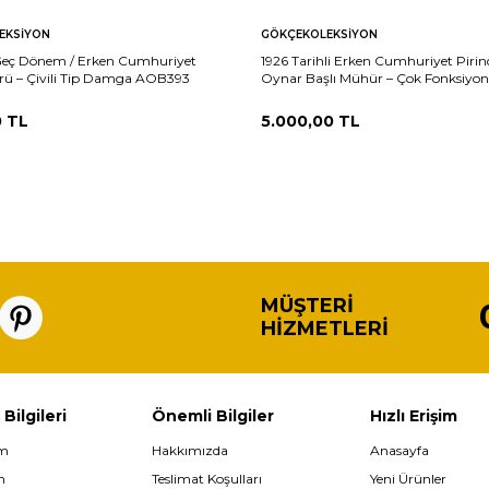
EKSIYON
GÖKÇEKOLEKSIYON
eç Dönem / Erken Cumhuriyet
1926 Tarihli Erken Cumhuriyet Pirinç
rü – Çivili Tip Damga AOB393
Oynar Başlı Mühür – Çok Fonksiyon
Damga AOB389
0
TL
5.000,00
TL
MÜŞTERI
HIZMETLERI
 Bilgileri
Önemli Bilgiler
Hızlı Erişim
im
Hakkımızda
Anasayfa
m
Teslimat Koşulları
Yeni Ürünler