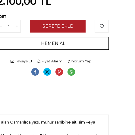
2.100,00
TL
DET
SEPETE EKLE
HEMEN AL
Tavsiye Et
Fiyat Alarmı
Yorum Yap
er alan Osmanlıca yazı, mühür sahibine ait isim veya