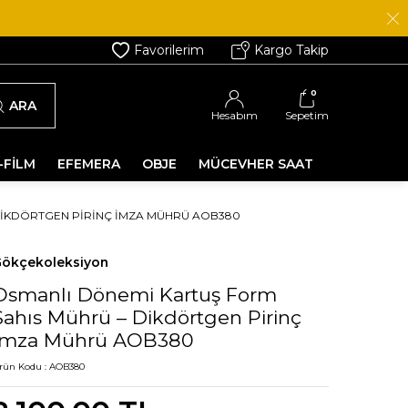
Favorilerim
Kargo Takip
0
ARA
Hesabım
Sepetim
-FİLM
EFEMERA
OBJE
MÜCEVHER SAAT
DIKDÖRTGEN PIRINÇ İMZA MÜHRÜ AOB380
ökçekoleksiyon
Osmanlı Dönemi Kartuş Form
Şahıs Mührü – Dikdörtgen Pirinç
İmza Mührü AOB380
rün Kodu :
AOB380