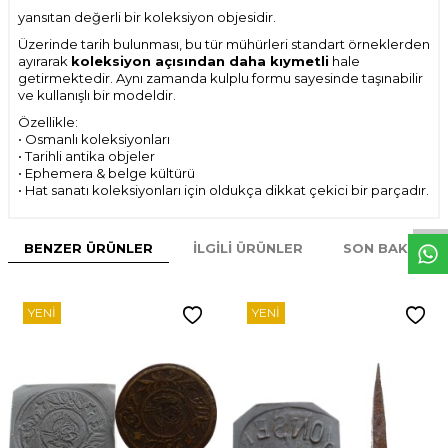
yansıtan değerli bir koleksiyon objesidir.
Üzerinde tarih bulunması, bu tür mühürleri standart örneklerden
ayırarak
koleksiyon açısından daha kıymetli
hale
getirmektedir. Aynı zamanda kulplu formu sayesinde taşınabilir
ve kullanışlı bir modeldir.
Özellikle:
• Osmanlı koleksiyonları
• Tarihli antika objeler
• Ephemera & belge kültürü
W
h
t
s
p
p
D
e
s
e
H
a
t
t
• Hat sanatı koleksiyonları için oldukça dikkat çekici bir parçadır.
BENZER ÜRÜNLER
İLGILI ÜRÜNLER
SON BAKILAN
YENI
YENI