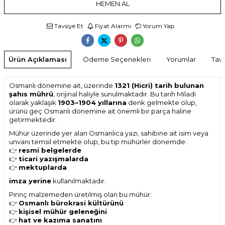
HEMEN AL
Tavsiye Et
Fiyat Alarmı
Yorum Yap
Ürün Açıklaması
Ödeme Seçenekleri
Yorumlar
Tavs
Osmanlı dönemine ait, üzerinde
1321 (Hicri) tarih bulunan
şahıs mührü
, orijinal haliyle sunulmaktadır. Bu tarih Miladi
olarak yaklaşık
1903–1904 yıllarına
denk gelmekte olup,
ürünü geç Osmanlı dönemine ait önemli bir parça haline
getirmektedir.
Mühür üzerinde yer alan Osmanlıca yazı, sahibine ait isim veya
unvanı temsil etmekte olup, bu tip mühürler dönemde:
👉
resmi belgelerde
👉
ticari yazışmalarda
👉
mektuplarda
imza yerine
kullanılmaktadır.
Pirinç malzemeden üretilmiş olan bu mühür:
👉
Osmanlı bürokrasi kültürünü
👉
kişisel mühür geleneğini
👉
hat ve kazıma sanatını