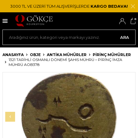
3000 TL VE ÜZERİ TÜM ALIŞVERİŞLERDE
KARGO BEDAVA!
0
ARA
ANASAYFA
OBJE
ANTIKA MÜHÜRLER
PIRINÇ MÜHÜRLER
1321 TARIHLI OSMANLI DÖNEMI ŞAHIS MÜHRÜ – PIRINÇ İMZA
MÜHRÜ AOB378