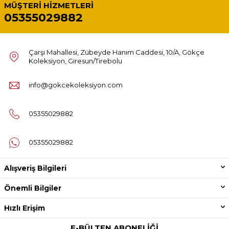
MÜŞTERI HIZMETLERI
05355029882
Çarşı Mahallesi, Zübeyde Hanım Caddesi, 10/A, Gökçe
Koleksiyon, Giresun/Tirebolu
info@gokcekoleksiyon.com
05355029882
05355029882
Alışveriş Bilgileri
Önemli Bilgiler
Hızlı Erişim
E-BÜLTEN ABONELIĞI