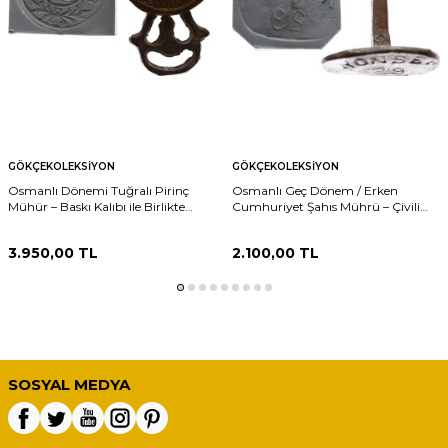
GÖKÇEKOLEKSIYON
GÖKÇEKOLEKSIYON
Osmanlı Dönemi Tuğralı Pirinç
Osmanlı Geç Dönem / Erken
Mühür – Baskı Kalıbı ile Birlikte
Cumhuriyet Şahıs Mührü – Çivili
AOB392
Tip Damga AOB393
3.950,00
TL
2.100,00
TL
SOSYAL MEDYA