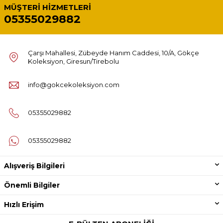
MÜŞTERI HIZMETLERI
05355029882
Çarşı Mahallesi, Zübeyde Hanım Caddesi, 10/A, Gökçe
Koleksiyon, Giresun/Tirebolu
info@gokcekoleksiyon.com
05355029882
05355029882
Alışveriş Bilgileri
Önemli Bilgiler
Hızlı Erişim