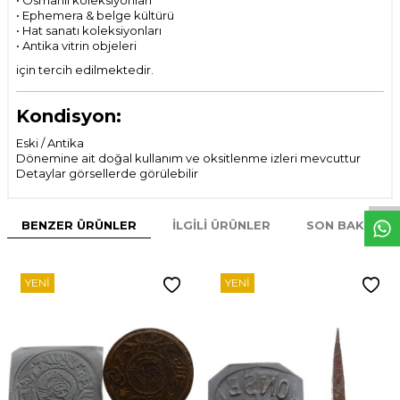
• Osmanlı koleksiyonları
• Ephemera & belge kültürü
• Hat sanatı koleksiyonları
• Antika vitrin objeleri
için tercih edilmektedir.
Kondisyon:
Eski / Antika
W
h
t
s
p
p
D
e
s
e
H
a
t
t
Dönemine ait doğal kullanım ve oksitlenme izleri mevcuttur
Detaylar görsellerde görülebilir
BENZER ÜRÜNLER
İLGILI ÜRÜNLER
SON BAKILAN
YENI
YENI