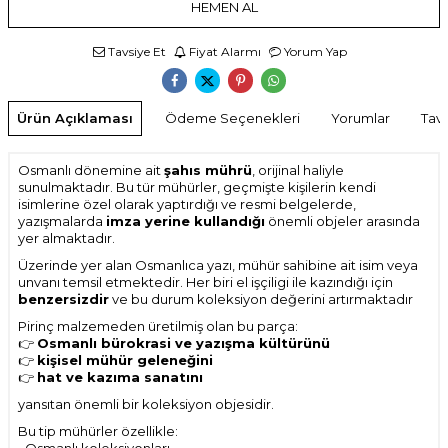
HEMEN AL
Tavsiye Et
Fiyat Alarmı
Yorum Yap
Ürün Açıklaması
Ödeme Seçenekleri
Yorumlar
Tavs
Osmanlı dönemine ait
şahıs mührü
, orijinal haliyle
sunulmaktadır. Bu tür mühürler, geçmişte kişilerin kendi
isimlerine özel olarak yaptırdığı ve resmi belgelerde,
yazışmalarda
imza yerine kullandığı
önemli objeler arasında
yer almaktadır.
Üzerinde yer alan Osmanlıca yazı, mühür sahibine ait isim veya
unvanı temsil etmektedir. Her biri el işçiligi ile kazındığı için
benzersizdir
ve bu durum koleksiyon değerini artırmaktadır
Pirinç malzemeden üretilmiş olan bu parça:
👉
Osmanlı bürokrasi ve yazışma kültürünü
👉
kişisel mühür geleneğini
👉
hat ve kazıma sanatını
yansıtan önemli bir koleksiyon objesidir.
Bu tip mühürler özellikle: