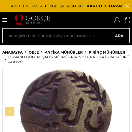
3000 TL VE ÜZERİ TÜM ALIŞVERİŞLERDE
KARGO BEDAVA!
0
ARA
ANASAYFA
OBJE
ANTIKA MÜHÜRLER
PIRINÇ MÜHÜRLER
OSMANLI DÖNEMI ŞAHIS MÜHRÜ – PIRINÇ EL KAZIMA İMZA MÜHRÜ
AOB383