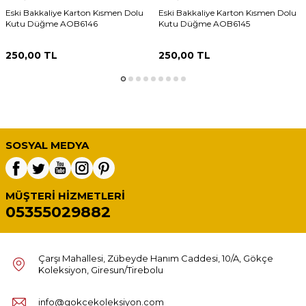
Eski Bakkaliye Karton Kısmen Dolu
Eski Bakkaliye Karton Kısmen Dolu
Kutu Düğme AOB6146
Kutu Düğme AOB6145
250,00
TL
250,00
TL
SOSYAL MEDYA
MÜŞTERI HIZMETLERI
05355029882
Çarşı Mahallesi, Zübeyde Hanım Caddesi, 10/A, Gökçe
Koleksiyon, Giresun/Tirebolu
info@gokcekoleksiyon.com