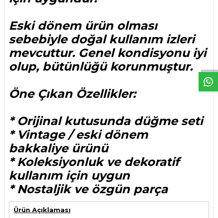
Eski dönem ürün olması
sebebiyle doğal kullanım izleri
W
h
t
s
p
p
D
e
s
e
H
a
t
t
mevcuttur. Genel kondisyonu iyi
olup, bütünlüğü korunmuştur.
Öne Çıkan Özellikler:
* Orijinal kutusunda düğme seti
* Vintage / eski dönem
bakkaliye ürünü
* Koleksiyonluk ve dekoratif
kullanım için uygun
* Nostaljik ve özgün parça
Ürün Açıklaması