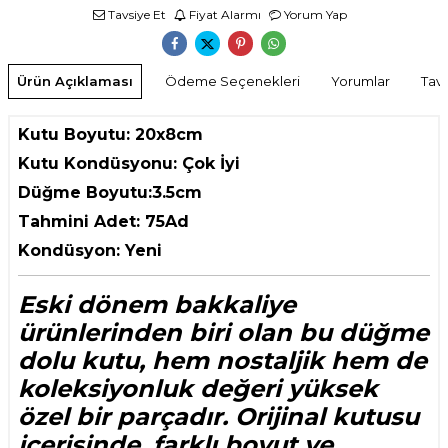
Tavsiye Et
Fiyat Alarmı
Yorum Yap
Ürün Açıklaması
Ödeme Seçenekleri
Yorumlar
Tavs
Kutu Boyutu: 20x8cm
Kutu Kondüsyonu: Çok İyi
Düğme Boyutu:3.5cm
Tahmini Adet: 75Ad
Kondüsyon: Yeni
Eski dönem bakkaliye
ürünlerinden biri olan bu düğme
dolu kutu, hem nostaljik hem de
koleksiyonluk değeri yüksek
özel bir parçadır. Orijinal kutusu
içerisinde, farklı boyut ve