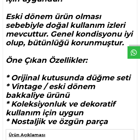
Eski dönem ürün olması
sebebiyle doğal kullanım izleri
W
h
t
s
p
p
D
e
s
e
H
a
t
t
mevcuttur. Genel kondisyonu iyi
olup, bütünlüğü korunmuştur.
Öne Çıkan Özellikler:
* Orijinal kutusunda düğme seti
* Vintage / eski dönem
bakkaliye ürünü
* Koleksiyonluk ve dekoratif
kullanım için uygun
* Nostaljik ve özgün parça
Ürün Açıklaması