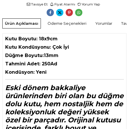
Tavsiye Et
Fiyat Alarmı
Yorum Yap
Ürün Açıklaması
Ödeme Seçenekleri
Yorumlar
Tavs
Kutu Boyutu: 18x9cm
Kutu Kondüsyonu: Çok İyi
Düğme Boyutu:13mm
Tahmini Adet: 250Ad
Kondüsyon: Yeni
Eski dönem bakkaliye
ürünlerinden biri olan bu düğme
dolu kutu, hem nostaljik hem de
koleksiyonluk değeri yüksek
özel bir parçadır. Orijinal kutusu
içerisinde, farklı boyut ve