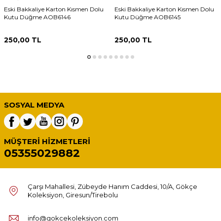
Eski Bakkaliye Karton Kısmen Dolu
Eski Bakkaliye Karton Kısmen Dolu
Kutu Düğme AOB6146
Kutu Düğme AOB6145
250,00
TL
250,00
TL
SOSYAL MEDYA
MÜŞTERI HIZMETLERI
05355029882
Çarşı Mahallesi, Zübeyde Hanım Caddesi, 10/A, Gökçe
Koleksiyon, Giresun/Tirebolu
info@gokcekoleksiyon.com