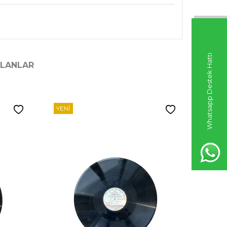
Whatsapp Destek Hattı
ILANLAR
YENI
YENI