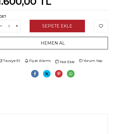
1.600,00
TL
DET
SEPETE EKLE
HEMEN AL
Tavsiye Et
Fiyat Alarmı
Yorum Yap
Not Ekle