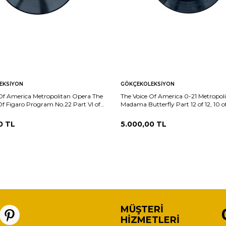
EKSIYON
GÖKÇEKOLEKSIYON
 Of America Metropolitan Opera The
The Voice Of America 0-21 Metropol
f Figaro Program No.22 Part VI of
Madama Butterfly Part 12 of 12, 10 o
10/9) PLK26029
(10/9) PLK26028
0
TL
5.000,00
TL
MÜŞTERI
HIZMETLERI