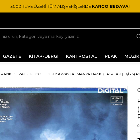
3000 TL VE ÜZERİ TÜM ALIŞVERİŞLERDE
KARGO BEDAVA!
GAZETE
KİTAP-DERGİ
KARTPOSTAL
PLAK
MÜZİK
FRANK DUVAL - IF I COULD FLY AWAY (ALMANYA BASKI) LP PLAK (10/8.5) P
G
Ü