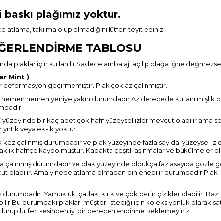
i baskı plağımız yoktur.
 atlama, takılma olup olmadığını lütfen teyit ediniz.
RLENDİRME TABLOSU
jında plaklar için kullanılır.Sadece ambalajı açılıp plağa iğne değmezse 
r Mint )
bir deformasyon geçirmemiştir. Plak çok az çalınmıştır.
 hemen hemen yeniye yakın durumdadır.Az derecede kullanılmışlık belir
umdadır.
 yüzeyinde bir kaç adet çok hafif yüzeysel izler mevcut olabilir ama se
 yırtık veya eksik yoktur.
k kez çalınmış durumdadır ve plak yüzeyinde fazla sayıda yüzeysel izle
aklık hafifçe kaybolmuştur. Kapakta çeşitli aşınmalar ve bükülmeler ola
kta çalınmış durumdadır ve plak yüzeyinde oldukça fazlasayıda gözle gör
ut olabilir. Ama yinede atlama olmadan dinlenebilir durumdadır.Plak iz
durumdadır. Yamukluk, çatlak, kırık ve çok derin çizikler olabilir. Bazı
bilir.Bu durumdaki plakları müşteri istediği için koleksiyonluk olarak 
urup lütfen sesinden iyi bir derecenlendirme beklemeyiniz.