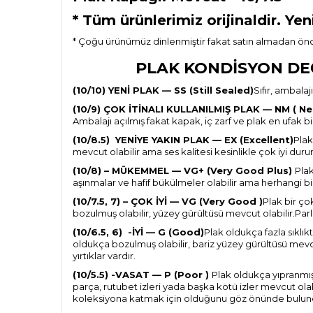
*
Tüm ürünlerimiz orijinaldir. Yen
* Çoğu ürünümüz dinlenmiştir fakat satın almadan önce
PLAK KONDİSYON DEĞE
(10/10) YENİ PLAK — SS (Still Sealed)
Sıfır, ambala
(10/9) ÇOK İTİNALI KULLANILMIŞ PLAK — NM ( Nea
Ambalajı açılmış fakat kapak, iç zarf ve plak en ufak 
(10/8.5) YENİYE YAKIN PLAK — EX (Excellent)
Plak
mevcut olabilir ama ses kalitesi kesinlikle çok iyi dur
(10/8) – MÜKEMMEL — VG+ (Very Good Plus)
Plak
aşınmalar ve hafif bükülmeler olabilir ama herhangi bir
(10/7.5, 7) – ÇOK İYİ — VG (Very Good )
Plak bir ço
bozulmuş olabilir, yüzey gürültüsü mevcut olabilir.Parl
(10/6.5, 6) -İYİ — G (Good)
Plak oldukça fazla sıklı
oldukça bozulmuş olabilir, bariz yüzey gürültüsü mevc
yırtıklar vardır.
(10/5.5) -VASAT — P (Poor )
Plak oldukça yıpranmış 
parça, rutubet izleri yada başka kötü izler mevcut ola
koleksiyona katmak için olduğunu göz önünde bulund