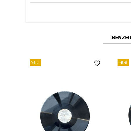
BENZER
YENI
YENI