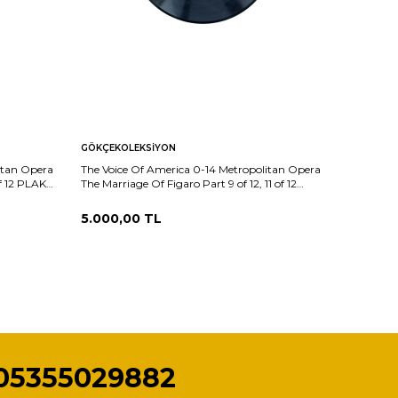
GÖKÇEKOLEKSIYON
GÖKÇEKO
itan Opera
The Voice Of America 0-14 Metropolitan Opera
The Voice
f 12 PLAK
The Marriage Of Figaro Part 9 of 12, 11 of 12
The Magic
PLAK (10/9) PLK26027
PLK2602
5.000,00
TL
5.000,
05355029882