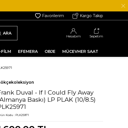
Favorilerim
Kargo Takip
0
ARA
Hesabım
Sepetim
-FİLM
EFEMERA
OBJE
MÜCEVHER SAAT
LK25971
ökçekoleksiyon
Frank Duval - If I Could Fly Away
(Almanya Baskı) LP PLAK (10/8.5)
PLK25971
rün Kodu :
PLK25971