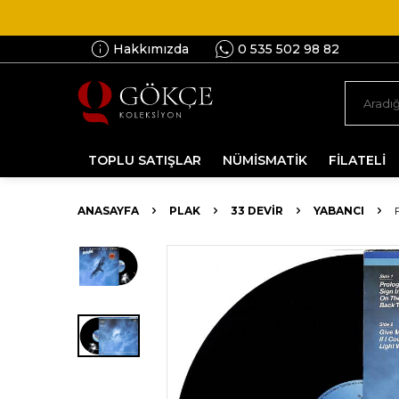
Hakkımızda
0 535 502 98 82
TOPLU SATIŞLAR
NÜMİSMATİK
FİLATELİ
ANASAYFA
PLAK
33 DEVIR
YABANCI