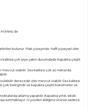
M (Mint) dir.
tileri bulunur. Plak yüzeyinde hafif yüzeysel izler
s kalitesi çok iyiye yakın durumdadır.Kapakta çeşitli
r mevcut olabilir. Ses kalitesi çok az miktarda
bilir.
ülebilir derecede izler mevcut olabilir.Ses kalitesi
i çok belirgindir ve kapakta çeşitli bükülmeler ve
 noktalarda atlama yapabilir. Kapakta yırtık, eksik
satışa sunmaktayız. O yüzden aldığınız ürünün sadece