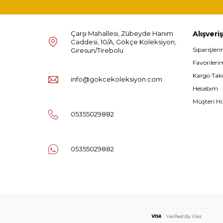
Çarşı Mahallesi, Zübeyde Hanım
Alışveriş
Caddesi, 10/A, Gökçe Koleksiyon,
Siparişler
Giresun/Tirebolu
Favorileri
Kargo Tak
info@gokcekoleksiyon.com
Hesabım
Müşteri Hi
05355029882
05355029882