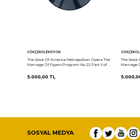
GÖKÇEKOLEKSIYON
GÖKÇEKOL
The Voice Of America Metropolitan Opera The
The Voice
Marriage Of Figaro Program No.22 Part II of XI
Marriage O
PLAK (10/9) PLK26030
XI PLAK (
5.000,00
TL
5.000,0
SOSYAL MEDYA