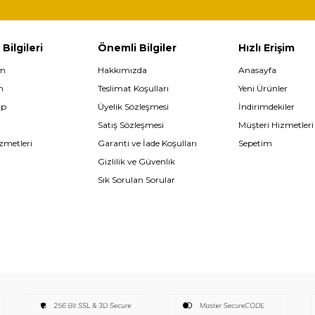
 Bilgileri
Önemli Bilgiler
Hızlı Erişim
im
Hakkımızda
Anasayfa
m
Teslimat Koşulları
Yeni Ürünler
ip
Üyelik Sözleşmesi
İndirimdekiler
Satış Sözleşmesi
Müşteri Hizmetleri
zmetleri
Garanti ve İade Koşulları
Sepetim
Gizlilik ve Güvenlik
Sık Sorulan Sorular