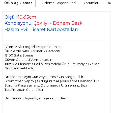
Ürün Açıklaması
Ödeme Seçenekleri
Yorumlar
Tavs
Ölçü
:
10x15cm
Kondisyonu:
Çok İyi - Dönem Baskı
Basım Evi: Ticaret Kartpostalları
Sitemiz Siz Değerli Müşterilerimize
Ürünlerde %100 Orjinallık Garantisi.
%100 Satış Sonrası
Güven Garantisi Vermektedir.
Titizlikle Ekspertiz Edilip Resimdeki Ürün Faturasıyla Birlikte
Gönderilmektedir.
Ürünlerimiz Aynı Gün veya Ertesi Gün Kargo Edilir.
Sitemizden Yapmış Olduğunuz Alışverişlerde Herhangi Bir
Sorunla Karşılaşmanız Durumunda Ürünlerimiz Bizim
Tarafımızdan Garantilidir.
Bizi Tercih Ettiğiniz İçin Teşekkür Ederiz...