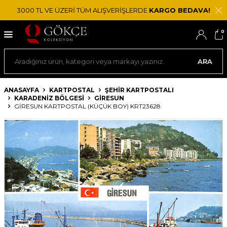
3000 TL VE ÜZERİ TÜM ALIŞVERİŞLERDE
KARGO BEDAVA!
0
ARA
ANASAYFA
KARTPOSTAL
ŞEHIR KARTPOSTALI
KARADENIZ BÖLGESI
GIRESUN
GIRESUN KARTPOSTAL (KÜÇÜK BOY) KRT23628