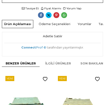
Tavsiye Et
Fiyat Alarmı
Yorum Yap
Ürün Açıklaması
Ödeme Seçenekleri
Yorumlar
Tavs
Adetle Satılır
Connect
Prof ©
tarafından yayınlanmıştır.
BENZER ÜRÜNLER
İLGILI ÜRÜNLER
SON BAKILAN
YENI
YENI
W
h
t
s
p
p
D
e
s
e
H
a
t
t