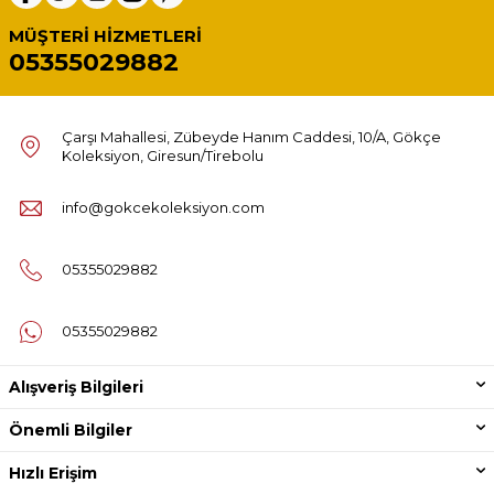
MÜŞTERI HIZMETLERI
05355029882
Çarşı Mahallesi, Zübeyde Hanım Caddesi, 10/A, Gökçe
Koleksiyon, Giresun/Tirebolu
info@gokcekoleksiyon.com
05355029882
05355029882
Alışveriş Bilgileri
Önemli Bilgiler
Hızlı Erişim