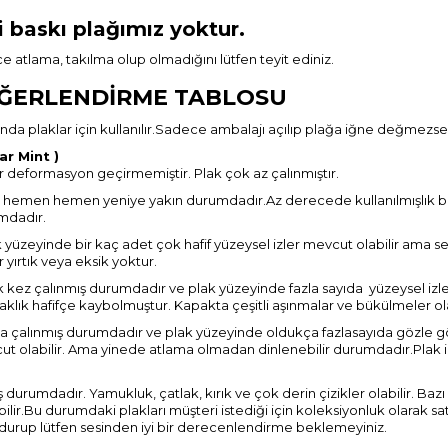
i baskı plağımız yoktur.
 atlama, takılma olup olmadığını lütfen teyit ediniz.
RLENDİRME TABLOSU
jında plaklar için kullanılır.Sadece ambalajı açılıp plağa iğne değmezse 
r Mint )
bir deformasyon geçirmemiştir. Plak çok az çalınmıştır.
 hemen hemen yeniye yakın durumdadır.Az derecede kullanılmışlık belir
umdadır.
 yüzeyinde bir kaç adet çok hafif yüzeysel izler mevcut olabilir ama se
 yırtık veya eksik yoktur.
k kez çalınmış durumdadır ve plak yüzeyinde fazla sayıda yüzeysel izle
aklık hafifçe kaybolmuştur. Kapakta çeşitli aşınmalar ve bükülmeler ola
kta çalınmış durumdadır ve plak yüzeyinde oldukça fazlasayıda gözle gör
ut olabilir. Ama yinede atlama olmadan dinlenebilir durumdadır.Plak iz
durumdadır. Yamukluk, çatlak, kırık ve çok derin çizikler olabilir. Bazı
bilir.Bu durumdaki plakları müşteri istediği için koleksiyonluk olarak 
urup lütfen sesinden iyi bir derecenlendirme beklemeyiniz.