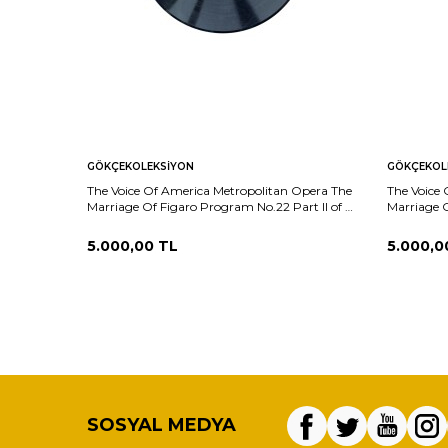
GÖKÇEKOLEKSIYON
GÖKÇEKOL
The Voice Of America Metropolitan Opera The
The Voice
Marriage Of Figaro Program No.22 Part II of XI
Marriage O
PLAK (10/9) PLK26030
XI PLAK (
5.000,00
TL
5.000,0
SOSYAL MEDYA