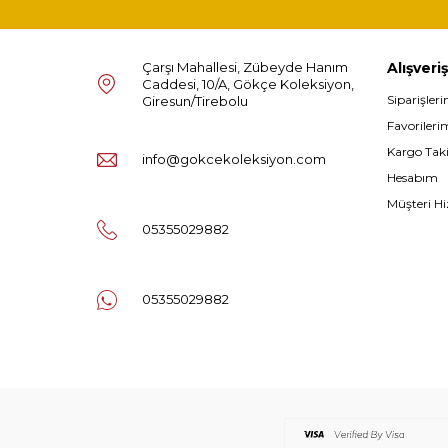
Çarşı Mahallesi, Zübeyde Hanım
Alışveriş
Caddesi, 10/A, Gökçe Koleksiyon,
Siparişler
Giresun/Tirebolu
Favorileri
Kargo Tak
info@gokcekoleksiyon.com
Hesabım
Müşteri Hi
05355029882
05355029882