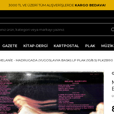
3000 TL VE ÜZERİ TÜM ALIŞVERİŞLERDE
KARGO BEDAVA!
GAZETE
KİTAP-DERGİ
KARTPOSTAL
PLAK
MÜZİK
MELANIE - MADRUGADA (YUGOSLAVYA BASKI) LP PLAK (10/8.5) PLK25990
G
Ü