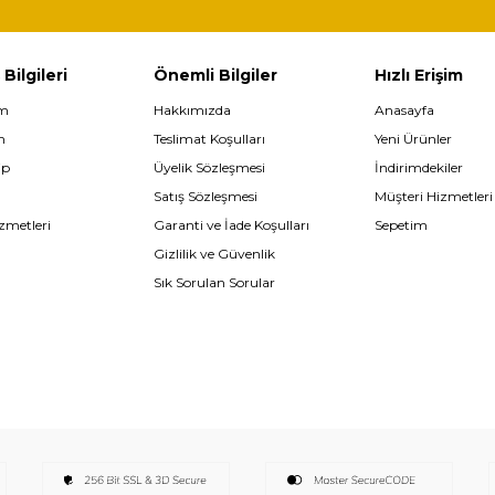
 Bilgileri
Önemli Bilgiler
Hızlı Erişim
im
Hakkımızda
Anasayfa
m
Teslimat Koşulları
Yeni Ürünler
ip
Üyelik Sözleşmesi
İndirimdekiler
Satış Sözleşmesi
Müşteri Hizmetleri
zmetleri
Garanti ve İade Koşulları
Sepetim
Gizlilik ve Güvenlik
Sık Sorulan Sorular