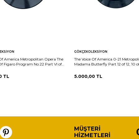
EKSIYON
GÖKÇEKOLEKSIYON
 Of America Metropolitan Opera The
The Voice Of America 0-21 Metropol
f Figaro Program No.22 Part VI of
Madama Butterfly Part 12 of 12, 10 o
10/9) PLK26029
(10/9) PLK26028
0
TL
5.000,00
TL
MÜŞTERI
HIZMETLERI