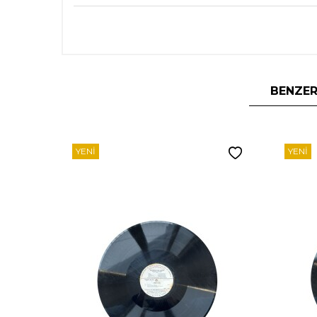
BENZER
YENI
YENI