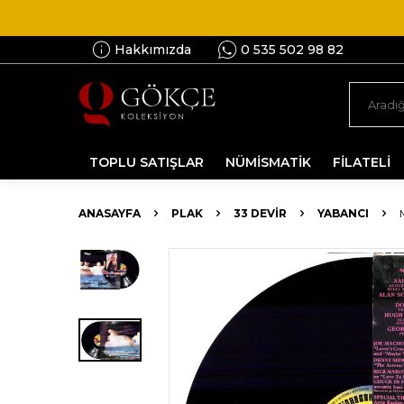
Hakkımızda
0 535 502 98 82
TOPLU SATIŞLAR
NÜMİSMATİK
FİLATELİ
ANASAYFA
PLAK
33 DEVIR
YABANCI