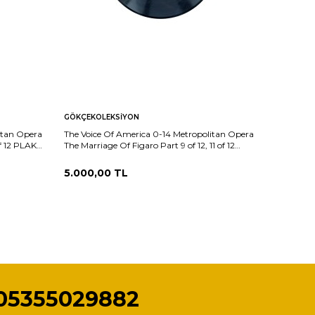
GÖKÇEKOLEKSIYON
GÖKÇEKO
itan Opera
The Voice Of America 0-14 Metropolitan Opera
The Voice
f 12 PLAK
The Marriage Of Figaro Part 9 of 12, 11 of 12
The Magic
PLAK (10/9) PLK26027
PLK2602
5.000,00
TL
5.000,
05355029882