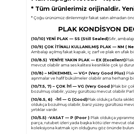
*
Tüm ürünlerimiz orijinaldir. Yen
* Çoğu ürünümüz dinlenmiştir fakat satın almadan önce
PLAK KONDİSYON DEĞE
(10/10) YENİ PLAK — SS (Still Sealed)
Sıfır, ambala
(10/9) ÇOK İTİNALI KULLANILMIŞ PLAK — NM ( Nea
Ambalajı açılmış fakat kapak, iç zarf ve plak en ufak 
(10/8.5) YENİYE YAKIN PLAK — EX (Excellent)
Plak
mevcut olabilir ama ses kalitesi kesinlikle çok iyi dur
(10/8) – MÜKEMMEL — VG+ (Very Good Plus)
Plak
aşınmalar ve hafif bükülmeler olabilir ama herhangi bir
(10/7.5, 7) – ÇOK İYİ — VG (Very Good )
Plak bir ço
bozulmuş olabilir, yüzey gürültüsü mevcut olabilir.Parl
(10/6.5, 6) -İYİ — G (Good)
Plak oldukça fazla sıklı
oldukça bozulmuş olabilir, bariz yüzey gürültüsü mevc
yırtıklar vardır.
(10/5.5) -VASAT — P (Poor )
Plak oldukça yıpranmış 
parça, rutubet izleri yada başka kötü izler mevcut ola
koleksiyona katmak için olduğunu göz önünde bulund