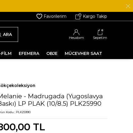
Favorilerim
Kargo Takip
0
ARA
Hesabım
Sepetim
-FİLM
EFEMERA
OBJE
MÜCEVHER SAAT
ökçekoleksiyon
Melanie - Madrugada (Yugoslavya
Baskı) LP PLAK (10/8.5) PLK25990
rün Kodu :
PLK25990
800,00
TL