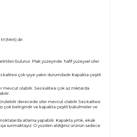
M (Mint) dir.
tileri bulunur. Plak yüzeyinde hafif yüzeysel izler
s kalitesi çok iyiye yakın durumdadır.Kapakta çeşitli
r mevcut olabilir. Ses kalitesi çok az miktarda
bilir.
ülebilir derecede izler mevcut olabilir.Ses kalitesi
i çok belirgindir ve kapakta çeşitli bükülmeler ve
 noktalarda atlama yapabilir. Kapakta yırtık, eksik
satışa sunmaktayız. O yüzden aldığınız ürünün sadece