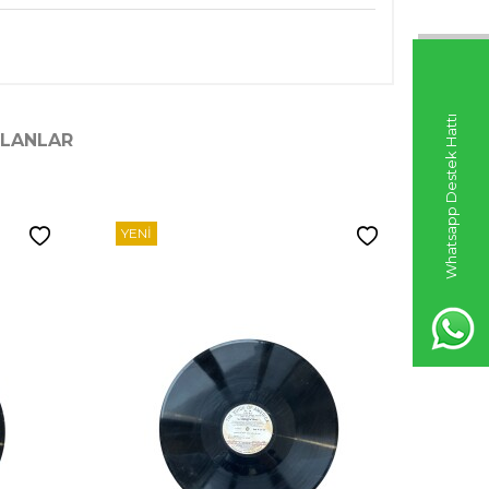
Whatsapp Destek Hattı
ILANLAR
YENI
YENI