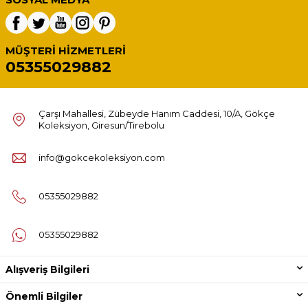
MÜŞTERI HIZMETLERI
05355029882
Çarşı Mahallesi, Zübeyde Hanım Caddesi, 10/A, Gökçe
Koleksiyon, Giresun/Tirebolu
info@gokcekoleksiyon.com
05355029882
05355029882
Alışveriş Bilgileri
Önemli Bilgiler