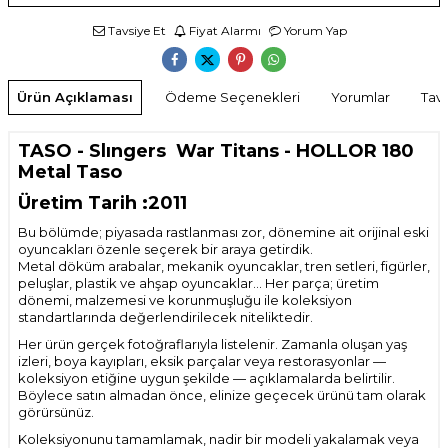
Tavsiye Et
Fiyat Alarmı
Yorum Yap
Ürün Açıklaması
Ödeme Seçenekleri
Yorumlar
Tavs
TASO - Slıngers War Titans - HOLLOR 180
Metal Taso
Üretim Tarih :2011
Bu bölümde; piyasada rastlanması zor, dönemine ait orijinal eski
oyuncakları özenle seçerek bir araya getirdik.
Metal döküm arabalar, mekanik oyuncaklar, tren setleri, figürler,
peluşlar, plastik ve ahşap oyuncaklar… Her parça; üretim
dönemi, malzemesi ve korunmuşluğu ile koleksiyon
standartlarında değerlendirilecek niteliktedir.
Her ürün gerçek fotoğraflarıyla listelenir. Zamanla oluşan yaş
izleri, boya kayıpları, eksik parçalar veya restorasyonlar —
koleksiyon etiğine uygun şekilde — açıklamalarda belirtilir.
Böylece satın almadan önce, elinize geçecek ürünü tam olarak
görürsünüz.
Koleksiyonunu tamamlamak, nadir bir modeli yakalamak veya