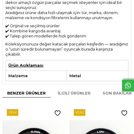
dekor amaçlı özgün parçalar seçmek isteyenler için ideal bir
seçki sunuyoruz.
Aradığınız ürüne daha hızlı ulaşmak için: tür, marka, dönem,
malzeme ve kondisyon filtrelerini kullanmayı unutmayın.
✔️ Orijinal ve seçilmiş ürünler
✔️ Kombine kargoda avantaj
✔️ Talep gören modellerde hızlı gönderim
Koleksiyonunuza değer katacak parçaları keşfedin — aradığınız
o “uzun süredir bulunamayan” oyuncak burada karşınıza
çıkabilir.
W
h
t
s
p
p
D
e
s
e
H
a
t
t
Ürün Açıklaması
Malzeme
Metal
BENZER ÜRÜNLER
İLGILI ÜRÜNLER
SON BAKILAN
YENI
YENI