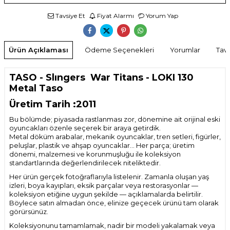
Tavsiye Et
Fiyat Alarmı
Yorum Yap
Ürün Açıklaması
Ödeme Seçenekleri
Yorumlar
Tavs
TASO - Slıngers War Titans - LOKI 130
Metal Taso
Üretim Tarih :2011
Bu bölümde; piyasada rastlanması zor, dönemine ait orijinal eski
oyuncakları özenle seçerek bir araya getirdik.
Metal döküm arabalar, mekanik oyuncaklar, tren setleri, figürler,
peluşlar, plastik ve ahşap oyuncaklar… Her parça; üretim
dönemi, malzemesi ve korunmuşluğu ile koleksiyon
standartlarında değerlendirilecek niteliktedir.
Her ürün gerçek fotoğraflarıyla listelenir. Zamanla oluşan yaş
izleri, boya kayıpları, eksik parçalar veya restorasyonlar —
koleksiyon etiğine uygun şekilde — açıklamalarda belirtilir.
Böylece satın almadan önce, elinize geçecek ürünü tam olarak
görürsünüz.
Koleksiyonunu tamamlamak, nadir bir modeli yakalamak veya