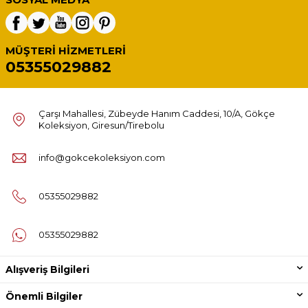
MÜŞTERI HIZMETLERI
05355029882
Çarşı Mahallesi, Zübeyde Hanım Caddesi, 10/A, Gökçe
Koleksiyon, Giresun/Tirebolu
info@gokcekoleksiyon.com
05355029882
05355029882
Alışveriş Bilgileri
Önemli Bilgiler