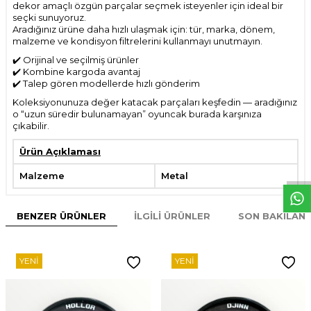
dekor amaçlı özgün parçalar seçmek isteyenler için ideal bir
seçki sunuyoruz.
Aradığınız ürüne daha hızlı ulaşmak için: tür, marka, dönem,
malzeme ve kondisyon filtrelerini kullanmayı unutmayın.
✔️ Orijinal ve seçilmiş ürünler
✔️ Kombine kargoda avantaj
✔️ Talep gören modellerde hızlı gönderim
Koleksiyonunuza değer katacak parçaları keşfedin — aradığınız
o “uzun süredir bulunamayan” oyuncak burada karşınıza
çıkabilir.
W
h
t
s
p
p
D
e
s
e
H
a
t
t
Ürün Açıklaması
Malzeme
Metal
BENZER ÜRÜNLER
İLGILI ÜRÜNLER
SON BAKILAN
YENI
YENI