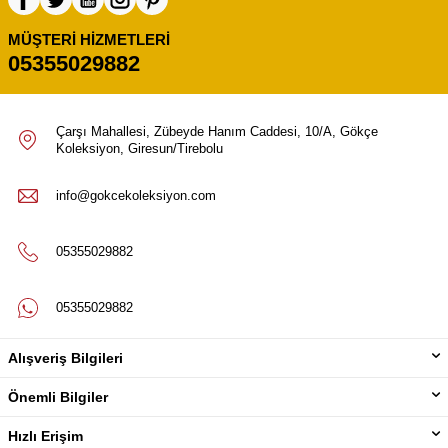
MÜŞTERI HIZMETLERI
05355029882
Çarşı Mahallesi, Zübeyde Hanım Caddesi, 10/A, Gökçe
Koleksiyon, Giresun/Tirebolu
info@gokcekoleksiyon.com
05355029882
05355029882
Alışveriş Bilgileri
Önemli Bilgiler
Hızlı Erişim