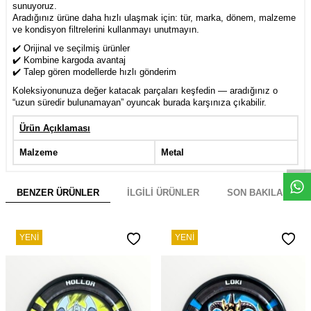
sunuyoruz.
Aradığınız ürüne daha hızlı ulaşmak için: tür, marka, dönem, malzeme
ve kondisyon filtrelerini kullanmayı unutmayın.
✔️ Orijinal ve seçilmiş ürünler
✔️ Kombine kargoda avantaj
✔️ Talep gören modellerde hızlı gönderim
Koleksiyonunuza değer katacak parçaları keşfedin — aradığınız o
“uzun süredir bulunamayan” oyuncak burada karşınıza çıkabilir.
Ürün Açıklaması
W
h
s
a
p
p
D
e
s
e
H
a
t
t
Malzeme
Metal
BENZER ÜRÜNLER
İLGILI ÜRÜNLER
SON BAKILANLAR
YENI
YENI