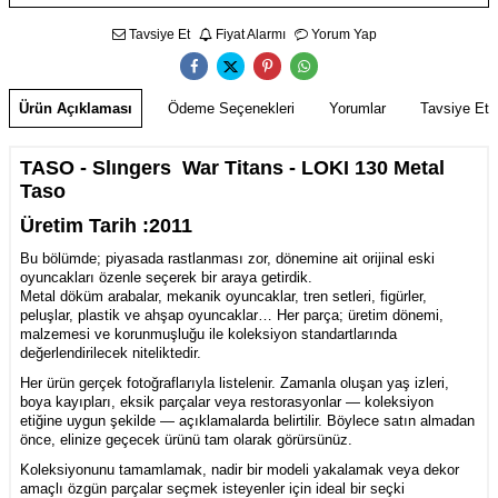
Tavsiye Et
Fiyat Alarmı
Yorum Yap
Ürün Açıklaması
Ödeme Seçenekleri
Yorumlar
Tavsiye Et
TASO - Slıngers War Titans - LOKI 130 Metal
Taso
Üretim Tarih :2011
Bu bölümde; piyasada rastlanması zor, dönemine ait orijinal eski
oyuncakları özenle seçerek bir araya getirdik.
Metal döküm arabalar, mekanik oyuncaklar, tren setleri, figürler,
peluşlar, plastik ve ahşap oyuncaklar… Her parça; üretim dönemi,
malzemesi ve korunmuşluğu ile koleksiyon standartlarında
değerlendirilecek niteliktedir.
Her ürün gerçek fotoğraflarıyla listelenir. Zamanla oluşan yaş izleri,
boya kayıpları, eksik parçalar veya restorasyonlar — koleksiyon
etiğine uygun şekilde — açıklamalarda belirtilir. Böylece satın almadan
önce, elinize geçecek ürünü tam olarak görürsünüz.
Koleksiyonunu tamamlamak, nadir bir modeli yakalamak veya dekor
amaçlı özgün parçalar seçmek isteyenler için ideal bir seçki