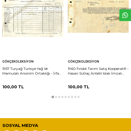
GÖKÇEKOLEKSIYON
GÖKÇEKOLEKSIYON
1957 Turyağ Türkiye Yağ Ve
1960 Fındık Tarım Satış Kooperatifi -
Mamulatı Anonim Ortaklığı - İrfan
Hasan Sütlaç Antetli Islak İmzalı
Kaymak Antetli Islak İmzalı Damga
EFM(N)12087
Pullu Fatura EFM(N)12224
100,00
TL
100,00
TL
SOSYAL MEDYA