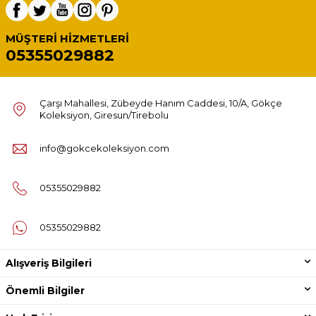
MÜŞTERI HIZMETLERI
05355029882
Çarşı Mahallesi, Zübeyde Hanım Caddesi, 10/A, Gökçe
Koleksiyon, Giresun/Tirebolu
info@gokcekoleksiyon.com
05355029882
05355029882
Alışveriş Bilgileri
Önemli Bilgiler