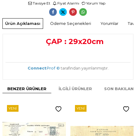
Tavsiye Et
Fiyat Alarmı
Yorum Yap
Ürün Açıklaması
Ödeme Seçenekleri
Yorumlar
Tavs
ÇAP : 29x20cm
Connect
Prof ©
tarafından yayınlanmıştır.
BENZER ÜRÜNLER
İLGILI ÜRÜNLER
SON BAKILAN
YENI
YENI
W
h
t
s
p
p
D
e
s
e
H
a
t
t